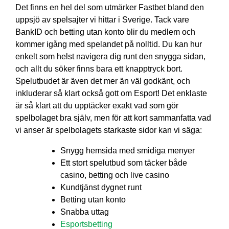
Det finns en hel del som utmärker Fastbet bland den
uppsjö av spelsajter vi hittar i Sverige. Tack vare
BankID och betting utan konto blir du medlem och
kommer igång med spelandet på nolltid. Du kan hur
enkelt som helst navigera dig runt den snygga sidan,
och allt du söker finns bara ett knapptryck bort.
Spelutbudet är även det mer än väl godkänt, och
inkluderar så klart också gott om Esport! Det enklaste
är så klart att du upptäcker exakt vad som gör
spelbolaget bra själv, men för att kort sammanfatta vad
vi anser är spelbolagets starkaste sidor kan vi säga:
Snygg hemsida med smidiga menyer
Ett stort spelutbud som täcker både
casino, betting och live casino
Kundtjänst dygnet runt
Betting utan konto
Snabba uttag
Esportsbetting