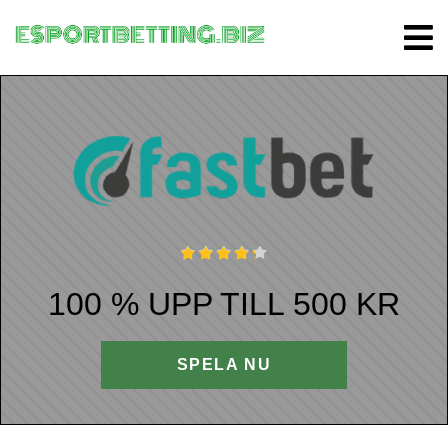
100 % UPP TILL 500 KR
SPELA NU