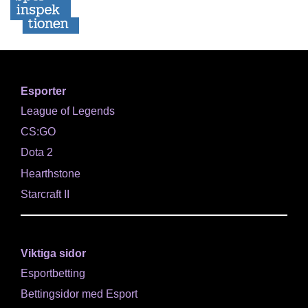
Esporter
League of Legends
CS:GO
Dota 2
Hearthstone
Starcraft II
Viktiga sidor
Esportbetting
Bettingsidor med Esport