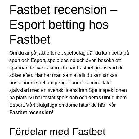
Fastbet recension –
Esport betting hos
Fastbet
Om du är på jakt efter ett spelbolag där du kan betta på
sport och Esport, spela casino och även besöka ett
spännande live casino, då har Fastbet precis vad du
söker efter. Här har man samlat allt du kan tänkas
önska inom spel om pengar under samma tak;
självklart med en svensk licens från Spelinspektionen
på plats. Vi har testat spelsidan och deras utbud inom
Esport. Vårt slutgiltiga omdöme hittar du här i vår
Fastbet recension
!
Fördelar med Fastbet